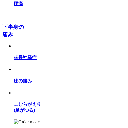
腰痛
下半身の
痛み
坐骨神経症
膝の痛み
こむらがえり
(足がつる)