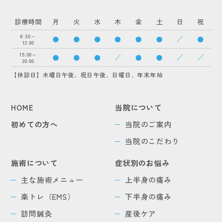
診療時間
月
火
水
木
金
土
日
祝
8:30～
●
●
●
●
●
●
／
●
12:00
15:00～
●
●
●
／
●
●
／
／
20:00
【休診日】木曜日午後、祝日午後、日曜日、年末年始
HOME
当院について
初めての方へ
当院のご案内
当院のこだわり
施術について
症状別のお悩み
主な施術メニュー
上半身の痛み
楽トレ（EMS）
下半身の痛み
訪問鍼灸
産後ケア